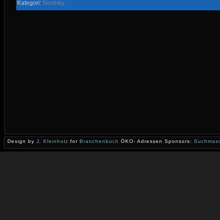
Kategori:
Novinky
Design by
J. Kleinholz
for
Branchenbuch
ÖKO- Adressen Sponsors:
Suchmasc