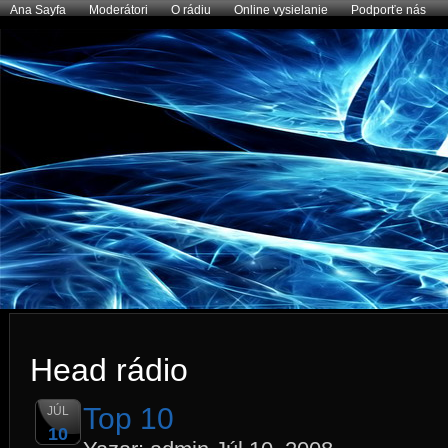
Ana Sayfa
Moderátori
O rádiu
Online vysielanie
Podporťe nás
Head rádio
Top 10
JÚL
10