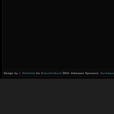
Design by
J. Kleinholz
for
Branchenbuch
ÖKO- Adressen Sponsors:
Suchmasc