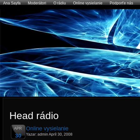
Ana Sayfa
Moderátori
O rádiu
Online vysielanie
Podporťe nás
Head rádio
Online vysielanie
APR
Yazar: admin Apríl 30, 2008
30